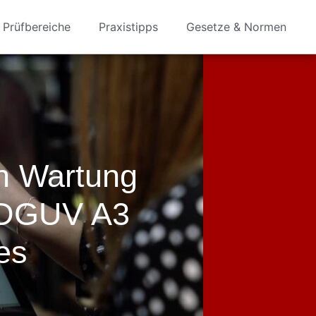
Prüfbereiche
Praxistipps
Gesetze & Normen
en Wartung
s DGUV A3
es