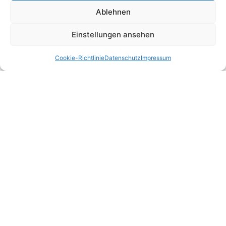
Ablehnen
Einstellungen ansehen
Cookie-Richtlinie
Datenschutz
Impressum
Unsere Korrespondenz-Adressen*:
Hannover
Hildesheimer Straße 265-267, 30519 Hannover