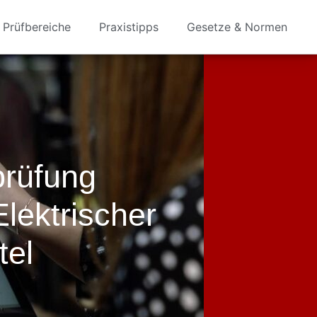
Prüfbereiche
Praxistipps
Gesetze & Normen
prüfung
lektrischer
tel