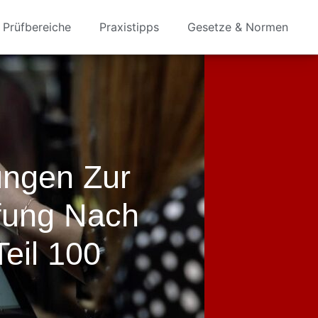
Prüfbereiche
Praxistipps
Gesetze & Normen
ungen Zur
fung Nach
eil 100