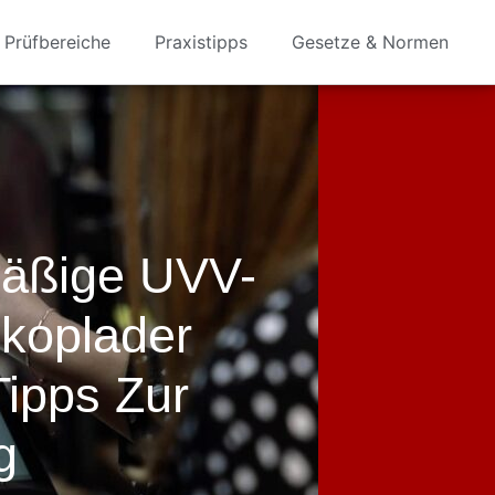
Prüfbereiche
Praxistipps
Gesetze & Normen
äßige UVV-
skoplader
Tipps Zur
g