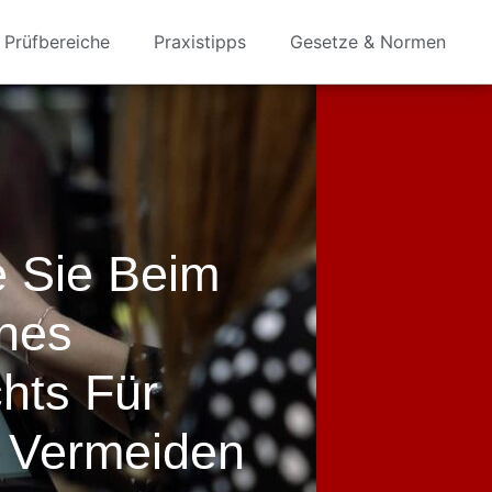
Prüfbereiche
Praxistipps
Gesetze & Normen
e Sie Beim
ines
chts Für
n Vermeiden