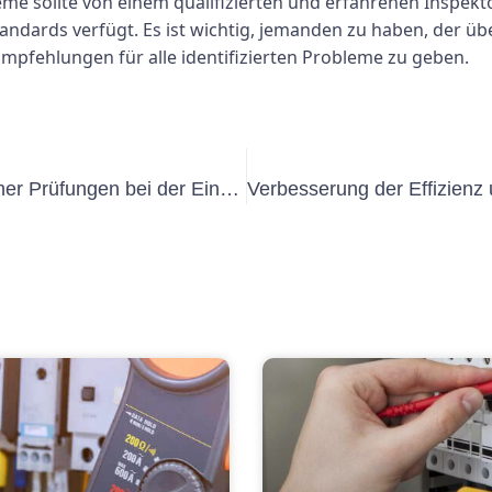
teme sollte von einem qualifizierten und erfahrenen Inspek
andards verfügt. Es ist wichtig, jemanden zu haben, der üb
pfehlungen für alle identifizierten Probleme zu geben.
Die Rolle wiederkehrender elektrischer Prüfungen bei der Einhaltung von Sicherheitsstandards: Ein Blick auf VDE 0105 Teil 100