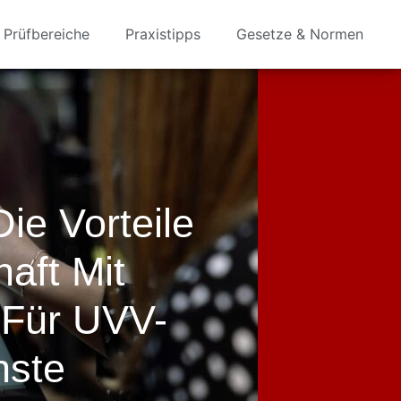
Prüfbereiche
Praxistipps
Gesetze & Normen
ie Vorteile
aft Mit
 Für UVV-
nste