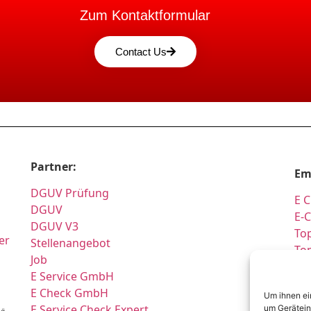
Zum Kontaktformular
Contact Us
Partner:
Em
DGUV Prüfung
E C
DGUV
E-
DGUV V3
Top
er
Stellenangebot
To
Job
Pr
E Service GmbH
Si
E Check GmbH
Um ihnen ei
Si
E Service Check Expert
um Gerätein
ä.,