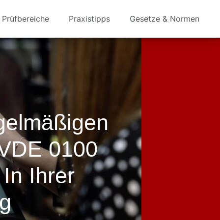
Prüfbereiche
Praxistipps
Gesetze & Normen
egelmäßigen
 VDE 0100
In Ihrer
ng