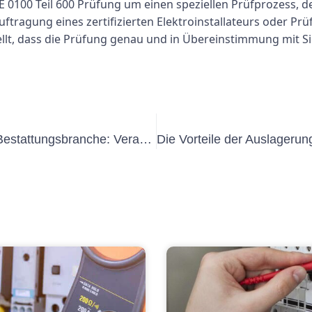
 0100 Teil 600 Prüfung um einen speziellen Prüfprozess, de
uftragung eines zertifizierten Elektroinstallateurs oder 
ellt, dass die Prüfung genau und in Übereinstimmung mit S
Die Rolle von Externe VEFK in der Bestattungsbranche: Verantwortlichkeiten und Vorschriften