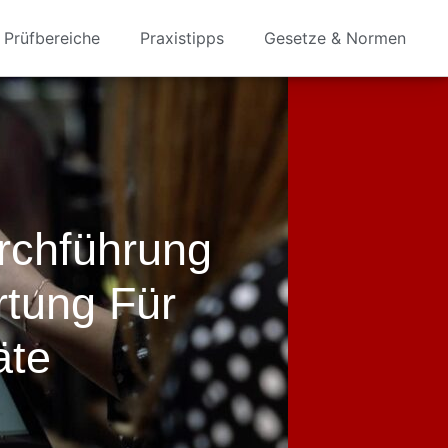
Prüfbereiche
Praxistipps
Gesetze & Normen
urchführung
rtung Für
äte