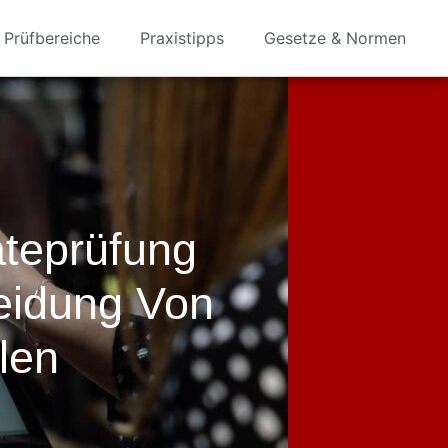
Prüfbereiche
Praxistipps
Gesetze & Normen
äteprüfung
eidung Von
len