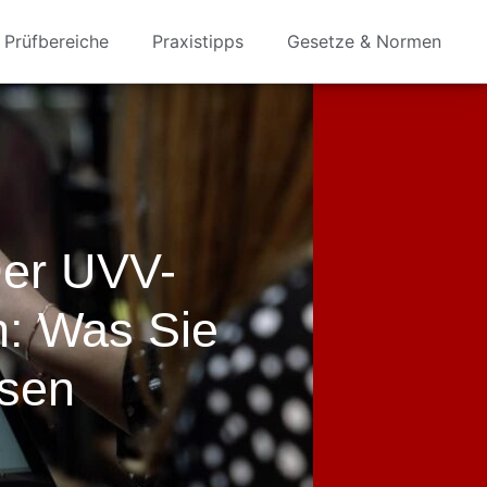
Prüfbereiche
Praxistipps
Gesetze & Normen
Der UVV-
h: Was Sie
sen