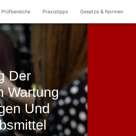
Prüfbereiche
Praxistipps
Gesetze & Normen
g Der
 Wartung
agen Und
bsmittel