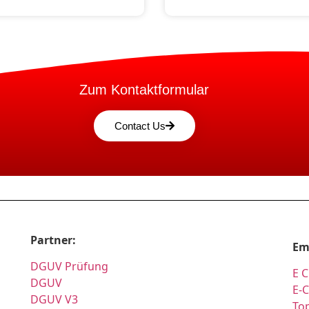
Zum Kontaktformular
Contact Us
Partner:
Em
DGUV Prüfung
E C
DGUV
E-
DGUV V3
Top