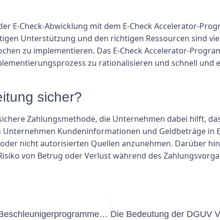
 der E-Check-Abwicklung mit dem E-Check Accelerator-Pro
htigen Unterstützung und den richtigen Ressourcen sind v
ochen zu implementieren. Das E-Check Accelerator-Progra
plementierungsprozess zu rationalisieren und schnell und 
eitung sicher?
ne sichere Zahlungsmethode, die Unternehmen dabei hilft, 
n Unternehmen Kundeninformationen und Geldbeträge in Ec
oder nicht autorisierten Quellen anzunehmen. Darüber hina
 Risiko von Betrug oder Verlust während des Zahlungsvorgan
Die Bedeutung der UVV-Prüfung in Beschleunigerprogrammen: Gewährleistung von Sicherheit und Compliance