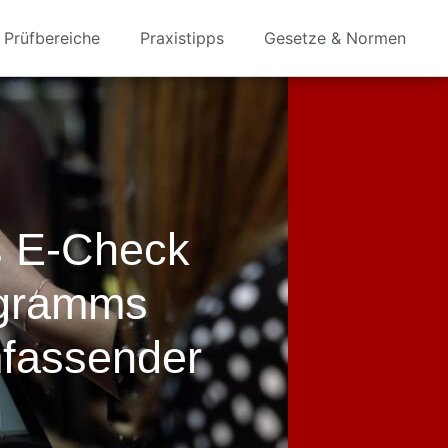
Prüfbereiche
Praxistipps
Gesetze & Normen
s E-Check
ogramms
mfassender
n