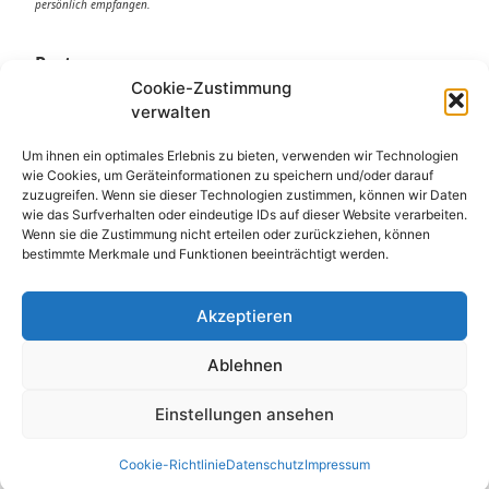
persönlich empfangen.
Partner:
Cookie-Zustimmung
DGUV Prüfung
verwalten
DGUV
DGUV V3
Um ihnen ein optimales Erlebnis zu bieten, verwenden wir Technologien
wie Cookies, um Geräteinformationen zu speichern und/oder darauf
Stellenangebot
zuzugreifen. Wenn sie dieser Technologien zustimmen, können wir Daten
Job
wie das Surfverhalten oder eindeutige IDs auf dieser Website verarbeiten.
E Service GmbH
Wenn sie die Zustimmung nicht erteilen oder zurückziehen, können
bestimmte Merkmale und Funktionen beeinträchtigt werden.
E Check GmbH
E Service Check Expert
E Service Check Partners
Akzeptieren
Ablehnen
Empfehlungen:
Einstellungen ansehen
E Check Partner Expert
E-Check
Cookie-Richtlinie
Datenschutz
Impressum
Top Prüfservice Partners