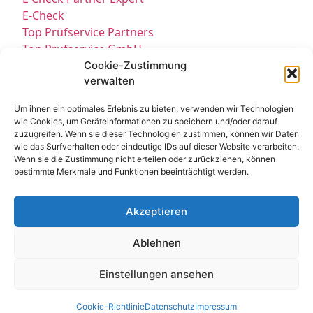
E-Check
Top Prüfservice Partners
Top Prüfservice GmbH
Prüfung DGUV3 GmbH
Cookie-Zustimmung
verwalten
Sicherheitsprüfungen Partners
Sicherheitsprüfungen Expert
Um ihnen ein optimales Erlebnis zu bieten, verwenden wir Technologien
Prüfung E-Check Expert
wie Cookies, um Geräteinformationen zu speichern und/oder darauf
Prüfung elektrischer Anlagen
zuzugreifen. Wenn sie dieser Technologien zustimmen, können wir Daten
wie das Surfverhalten oder eindeutige IDs auf dieser Website verarbeiten.
Wenn sie die Zustimmung nicht erteilen oder zurückziehen, können
bestimmte Merkmale und Funktionen beeinträchtigt werden.
Akzeptieren
Ablehnen
Kontakt
Impressum
Datenschutz
© All Rights Reserved 2025
Einstellungen ansehen
Cookie-Richtlinie
Datenschutz
Impressum