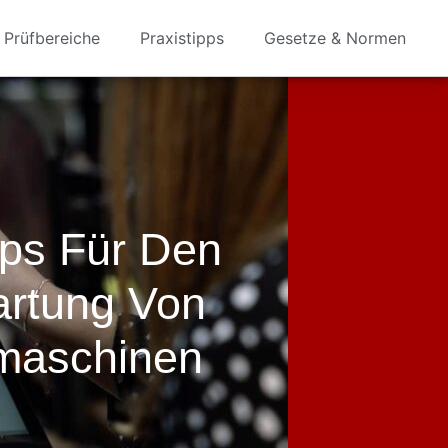
Prüfbereiche
Praxistipps
Gesetze & Normen
ps Für Den
artung Von
maschinen