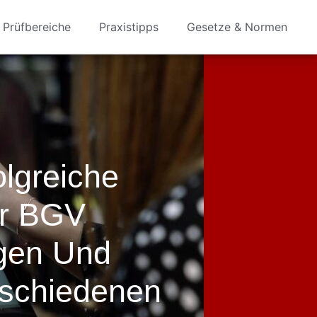
Prüfbereiche
Praxistipps
Gesetze & Normen
olgreiche
r BGV
agen Und
erschiedenen