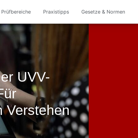
Prüfbereiche
Praxistipps
Gesetze & Normen
Der UVV-
Für
 Verstehen