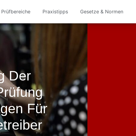
Prüfbereiche
Praxistipps
Gesetze & Normen
g Der
Prüfung
agen Für
treiber