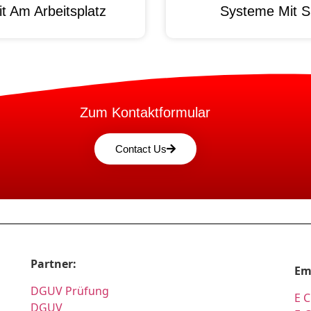
t Am Arbeitsplatz
Systeme Mit S
Zum Kontaktformular
Contact Us
Partner:
Em
DGUV Prüfung
E C
DGUV