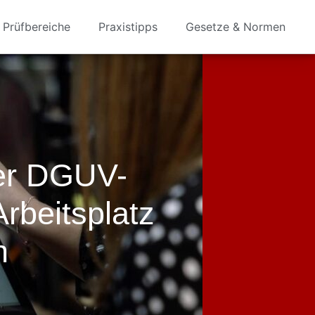
Prüfbereiche
Praxistipps
Gesetze & Normen
er DGUV-
rbeitsplatz
n