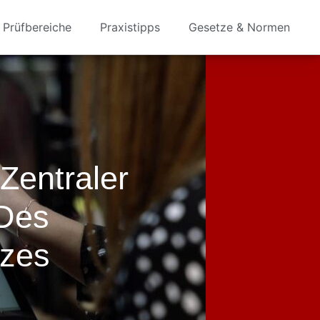
Prüfbereiche
Praxistipps
Gesetze & Normen
Zentraler
 Des
tzes