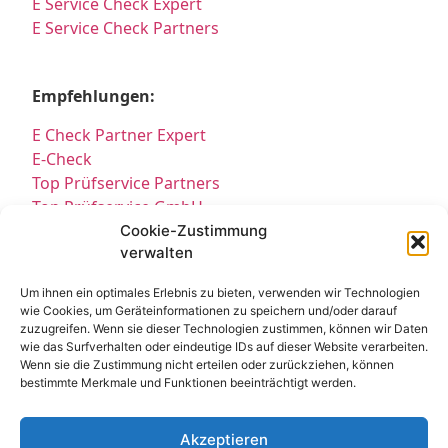
E Service Check Expert
E Service Check Partners
Empfehlungen:
E Check Partner Expert
E-Check
Top Prüfservice Partners
Top Prüfservice GmbH
Prüfung DGUV3 GmbH
Cookie-Zustimmung
verwalten
Sicherheitsprüfungen Partners
Sicherheitsprüfungen Expert
Um ihnen ein optimales Erlebnis zu bieten, verwenden wir Technologien
Prüfung E-Check Expert
wie Cookies, um Geräteinformationen zu speichern und/oder darauf
Prüfung elektrischer Anlagen
zuzugreifen. Wenn sie dieser Technologien zustimmen, können wir Daten
wie das Surfverhalten oder eindeutige IDs auf dieser Website verarbeiten.
Wenn sie die Zustimmung nicht erteilen oder zurückziehen, können
bestimmte Merkmale und Funktionen beeinträchtigt werden.
Akzeptieren