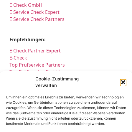
E Check GmbH
E Service Check Expert
E Service Check Partners
Empfehlungen:
E Check Partner Expert
E-Check
Top Prüfservice Partners
Top Prüfservice GmbH
Prüfung DGUV3 GmbH
Cookie-Zustimmung
verwalten
Sicherheitsprüfungen Partners
Sicherheitsprüfungen Expert
Um ihnen ein optimales Erlebnis zu bieten, verwenden wir Technologien
Prüfung E-Check Expert
wie Cookies, um Geräteinformationen zu speichern und/oder darauf
Prüfung elektrischer Anlagen
zuzugreifen. Wenn sie dieser Technologien zustimmen, können wir Daten
wie das Surfverhalten oder eindeutige IDs auf dieser Website verarbeiten.
Wenn sie die Zustimmung nicht erteilen oder zurückziehen, können
bestimmte Merkmale und Funktionen beeinträchtigt werden.