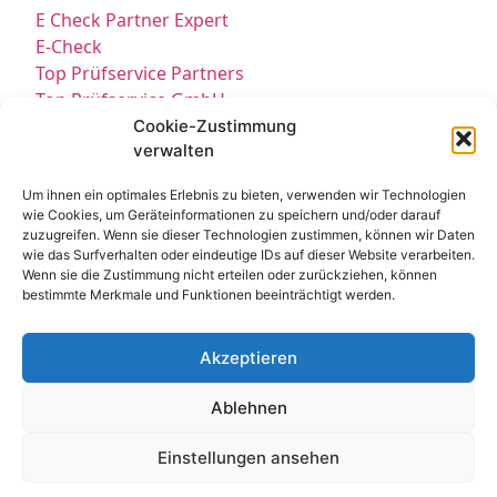
E Check Partner Expert
E-Check
Top Prüfservice Partners
Top Prüfservice GmbH
Prüfung DGUV3 GmbH
Cookie-Zustimmung
verwalten
Sicherheitsprüfungen Partners
Sicherheitsprüfungen Expert
Um ihnen ein optimales Erlebnis zu bieten, verwenden wir Technologien
Prüfung E-Check Expert
wie Cookies, um Geräteinformationen zu speichern und/oder darauf
Prüfung elektrischer Anlagen
zuzugreifen. Wenn sie dieser Technologien zustimmen, können wir Daten
wie das Surfverhalten oder eindeutige IDs auf dieser Website verarbeiten.
Wenn sie die Zustimmung nicht erteilen oder zurückziehen, können
bestimmte Merkmale und Funktionen beeinträchtigt werden.
Akzeptieren
Ablehnen
Kontakt
Impressum
Datenschutz
© All Rights Reserved 2025
Einstellungen ansehen