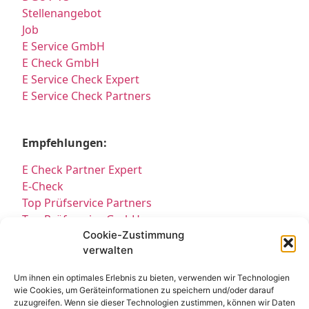
Stellenangebot
Job
E Service GmbH
E Check GmbH
E Service Check Expert
E Service Check Partners
Empfehlungen:
E Check Partner Expert
E-Check
Top Prüfservice Partners
Top Prüfservice GmbH
Prüfung DGUV3 GmbH
Cookie-Zustimmung
verwalten
Sicherheitsprüfungen Partners
Sicherheitsprüfungen Expert
Um ihnen ein optimales Erlebnis zu bieten, verwenden wir Technologien
Prüfung E-Check Expert
wie Cookies, um Geräteinformationen zu speichern und/oder darauf
Prüfung elektrischer Anlagen
zuzugreifen. Wenn sie dieser Technologien zustimmen, können wir Daten