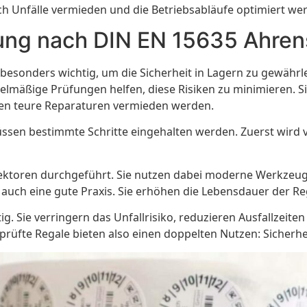
 Unfälle vermieden und die Betriebsabläufe optimiert we
fung nach DIN EN 15635 Ahre
 besonders wichtig, um die Sicherheit in Lagern zu gewähr
lmäßige Prüfungen helfen, diese Risiken zu minimieren. Sie
nen teure Reparaturen vermieden werden.
n bestimmte Schritte eingehalten werden. Zuerst wird visu
pektoren durchgeführt. Sie nutzen dabei moderne Werkzeu
n auch eine gute Praxis. Sie erhöhen die Lebensdauer der 
tig. Sie verringern das Unfallrisiko, reduzieren Ausfallzeite
rüfte Regale bieten also einen doppelten Nutzen: Sicherhei