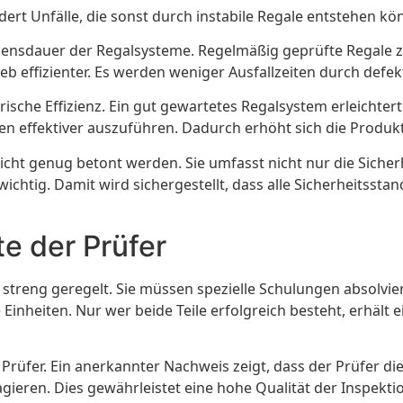
ert Unfälle, die sonst durch instabile Regale entstehen kö
Lebensdauer der Regalsysteme. Regelmäßig geprüfte Regale z
eb effizienter. Es werden weniger Ausfallzeiten durch defe
ische Effizienz. Ein gut gewartetes Regalsystem erleichter
aben effektiver auszuführen. Dadurch erhöht sich die Produk
icht genug betont werden. Sie umfasst nicht nur die Sicherh
ichtig. Damit wird sichergestellt, dass alle Sicherheitsst
te der Prüfer
nd streng geregelt. Sie müssen spezielle Schulungen absolv
heiten. Nur wer beide Teile erfolgreich besteht, erhält ein 
er Prüfer. Ein anerkannter Nachweis zeigt, dass der Prüfer 
agieren. Dies gewährleistet eine hohe Qualität der Inspekti