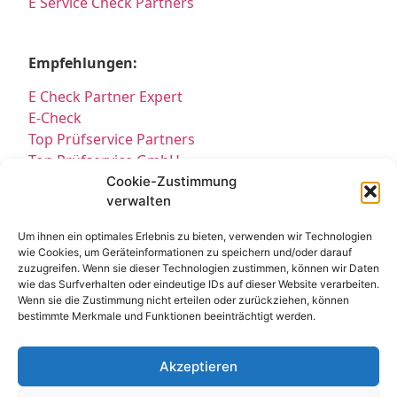
E Service Check Partners
Empfehlungen:
E Check Partner Expert
E-Check
Top Prüfservice Partners
Top Prüfservice GmbH
Prüfung DGUV3 GmbH
Cookie-Zustimmung
verwalten
Sicherheitsprüfungen Partners
Sicherheitsprüfungen Expert
Um ihnen ein optimales Erlebnis zu bieten, verwenden wir Technologien
Prüfung E-Check Expert
wie Cookies, um Geräteinformationen zu speichern und/oder darauf
Prüfung elektrischer Anlagen
zuzugreifen. Wenn sie dieser Technologien zustimmen, können wir Daten
wie das Surfverhalten oder eindeutige IDs auf dieser Website verarbeiten.
Wenn sie die Zustimmung nicht erteilen oder zurückziehen, können
bestimmte Merkmale und Funktionen beeinträchtigt werden.
Akzeptieren