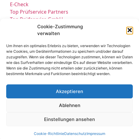
E-Check
Top Prüfservice Partners
Top Prüfservice GmbH
Prüfung DGUV3 GmbH
Cookie-Zustimmung
verwalten
Sicherheitsprüfungen Partners
Sicherheitsprüfungen Expert
Um ihnen ein optimales Erlebnis zu bieten, verwenden wir Technologien
Prüfung E-Check Expert
wie Cookies, um Geräteinformationen zu speichern und/oder darauf
Prüfung elektrischer Anlagen
zuzugreifen. Wenn sie dieser Technologien zustimmen, können wir Daten
wie das Surfverhalten oder eindeutige IDs auf dieser Website verarbeiten.
Wenn sie die Zustimmung nicht erteilen oder zurückziehen, können
bestimmte Merkmale und Funktionen beeinträchtigt werden.
Akzeptieren
Ablehnen
Kontakt
Impressum
Datenschutz
© All Rights Reserved 2025
Einstellungen ansehen
Cookie-Richtlinie
Datenschutz
Impressum