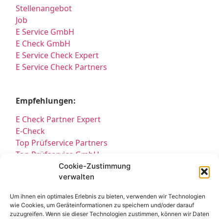
Stellenangebot
Job
E Service GmbH
E Check GmbH
E Service Check Expert
E Service Check Partners
Empfehlungen:
E Check Partner Expert
E-Check
Top Prüfservice Partners
Top Prüfservice GmbH
Prüfung DGUV3 GmbH
Cookie-Zustimmung
verwalten
Sicherheitsprüfungen Partners
Sicherheitsprüfungen Expert
Um ihnen ein optimales Erlebnis zu bieten, verwenden wir Technologien
Prüfung E-Check Expert
wie Cookies, um Geräteinformationen zu speichern und/oder darauf
Prüfung elektrischer Anlagen
zuzugreifen. Wenn sie dieser Technologien zustimmen, können wir Daten