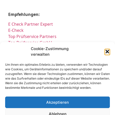
Empfehlungen:
E Check Partner Expert
E-Check
Top Prüfservice Partners
Top Prüfservice GmbH
Prüfung DGUV3 GmbH
Cookie-Zustimmung
verwalten
Sicherheitsprüfungen Partners
Sicherheitsprüfungen Expert
Um ihnen ein optimales Erlebnis zu bieten, verwenden wir Technologien
Prüfung E-Check Expert
wie Cookies, um Geräteinformationen zu speichern und/oder darauf
Prüfung elektrischer Anlagen
zuzugreifen. Wenn sie dieser Technologien zustimmen, können wir Daten
wie das Surfverhalten oder eindeutige IDs auf dieser Website verarbeiten.
Wenn sie die Zustimmung nicht erteilen oder zurückziehen, können
bestimmte Merkmale und Funktionen beeinträchtigt werden.
Akzeptieren
Ablehnen