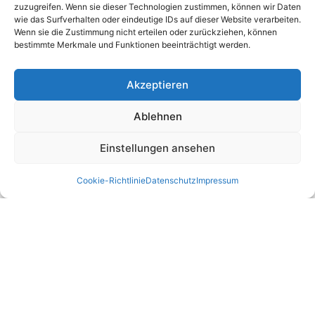
zuzugreifen. Wenn sie dieser Technologien zustimmen, können wir Daten
wie das Surfverhalten oder eindeutige IDs auf dieser Website verarbeiten.
Partner:
Wenn sie die Zustimmung nicht erteilen oder zurückziehen, können
bestimmte Merkmale und Funktionen beeinträchtigt werden.
DGUV Prüfung
DGUV
Akzeptieren
DGUV V3
Stellenangebot
Ablehnen
Job
E Service GmbH
Einstellungen ansehen
E Check GmbH
E Service Check Expert
Cookie-Richtlinie
Datenschutz
Impressum
E Service Check Partners
Empfehlungen:
E Check Partner Expert
E-Check
Top Prüfservice Partners