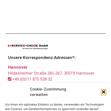
Unsere Korrespondenz-Adressen*:
Hannover
Hildesheimer Straße 265-267, 30519 Hannover
+49 (0)511 875 928 32
hannover@e-service-check.de
Cookie-Zustimmung
verwalten
* Hierbei handelt es sich weder um Niederlassungen, noch Werkstätten o.ä.,
sondern um reine Korrespondenz-Adressen, an die Sie Ihre Anrufe und Post
Um ihnen ein optimales Erlebnis zu bieten, verwenden wir Technologien
richten können und wo wir Sie nach vorheriger Terminvereinbarung gerne
wie Cookies, um Geräteinformationen zu speichern und/oder darauf
persönlich empfangen.