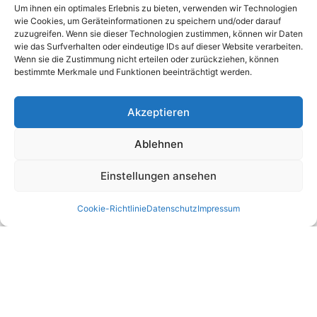
sondern um reine Korrespondenz-Adressen, an die Sie Ihre Anrufe und Post
Um ihnen ein optimales Erlebnis zu bieten, verwenden wir Technologien
richten können und wo wir Sie nach vorheriger Terminvereinbarung gerne
wie Cookies, um Geräteinformationen zu speichern und/oder darauf
persönlich empfangen.
zuzugreifen. Wenn sie dieser Technologien zustimmen, können wir Daten
wie das Surfverhalten oder eindeutige IDs auf dieser Website verarbeiten.
Partner:
Wenn sie die Zustimmung nicht erteilen oder zurückziehen, können
bestimmte Merkmale und Funktionen beeinträchtigt werden.
DGUV Prüfung
DGUV
Akzeptieren
DGUV V3
Stellenangebot
Ablehnen
Job
E Service GmbH
Einstellungen ansehen
E Check GmbH
E Service Check Expert
Cookie-Richtlinie
Datenschutz
Impressum
E Service Check Partners
Empfehlungen:
E Check Partner Expert
E-Check