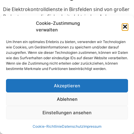
Die Elektrokontrolldienste in Birsfelden sind von großer
Bedeutung, um die Sicherheit elektrischer Anlagen zu
Cookie-Zustimmung
gewährleisten. Durch regelmäßige Kontrollen und
verwalten
Prüfungen können potenzielle Gefahren frühzeitig
erkannt und behoben werden. Dies trägt zur
Um ihnen ein optimales Erlebnis zu bieten, verwenden wir Technologien
Minimierung von Risiken wie Kurzschlüssen,
wie Cookies, um Geräteinformationen zu speichern und/oder darauf
Überlastungen oder Stromausfällen bei, die Schäden an
zuzugreifen. Wenn sie dieser Technologien zustimmen, können wir Daten
wie das Surfverhalten oder eindeutige IDs auf dieser Website verarbeiten.
Eigentum oder sogar Personen verursachen können.
Wenn sie die Zustimmung nicht erteilen oder zurückziehen, können
Darüber hinaus ermöglichen Elektrokontrolldienste
bestimmte Merkmale und Funktionen beeinträchtigt werden.
eine effiziente Nutzung der elektrischen Energie und
tragen somit zur Kosteneinsparung bei.
Akzeptieren
Ein zuverlässiger Elektrokontrolldienst in Birsfelden
Ablehnen
sorgt dafür, dass alle elektrischen Anlagen den
geltenden Sicherheitsstandards entsprechen und
Einstellungen ansehen
ordnungsgemäß funktionieren.
2. Wie oft sollten
Cookie-Richtlinie
Datenschutz
Impressum