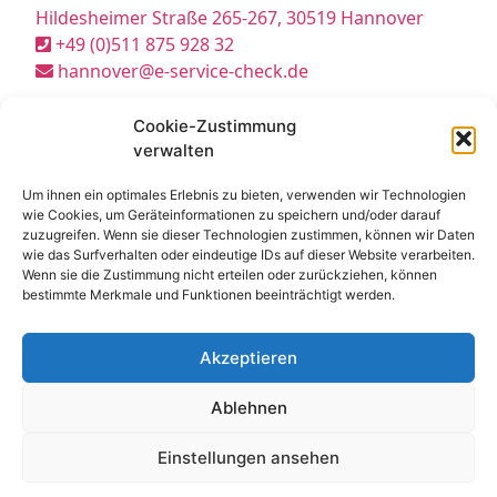
Hildesheimer Straße 265-267, 30519 Hannover
+49 (0)511 875 928 32
hannover@e-service-check.de
Cookie-Zustimmung
* Hierbei handelt es sich weder um Niederlassungen, noch Werkstätten o.ä.,
sondern um reine Korrespondenz-Adressen, an die Sie Ihre Anrufe und Post
verwalten
richten können und wo wir Sie nach vorheriger Terminvereinbarung gerne
persönlich empfangen.
Um ihnen ein optimales Erlebnis zu bieten, verwenden wir Technologien
wie Cookies, um Geräteinformationen zu speichern und/oder darauf
zuzugreifen. Wenn sie dieser Technologien zustimmen, können wir Daten
Partner:
wie das Surfverhalten oder eindeutige IDs auf dieser Website verarbeiten.
Wenn sie die Zustimmung nicht erteilen oder zurückziehen, können
DGUV Prüfung
bestimmte Merkmale und Funktionen beeinträchtigt werden.
DGUV
DGUV V3
Akzeptieren
Stellenangebot
Job
Ablehnen
E Service GmbH
E Check GmbH
Einstellungen ansehen
E Service Check Expert
E Service Check Partners