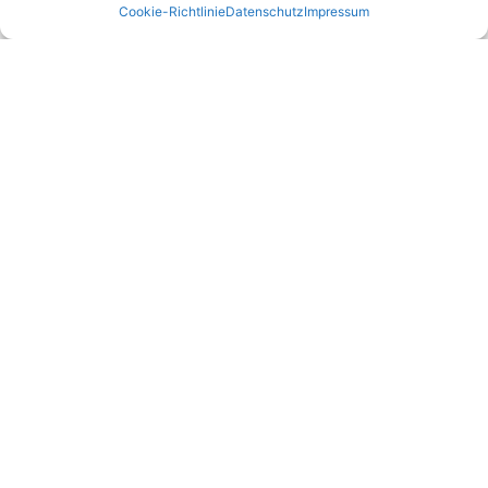
Cookie-Richtlinie
Datenschutz
Impressum
Empfehlungen:
E Check Partner Expert
E-Check
Top Prüfservice Partners
Top Prüfservice GmbH
Prüfung DGUV3 GmbH
Sicherheitsprüfungen Partners
Sicherheitsprüfungen Expert
Prüfung E-Check Expert
Prüfung elektrischer Anlagen