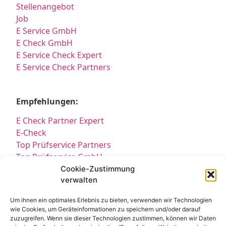
Stellenangebot
Job
E Service GmbH
E Check GmbH
E Service Check Expert
E Service Check Partners
Empfehlungen:
E Check Partner Expert
E-Check
Top Prüfservice Partners
Top Prüfservice GmbH
Prüfung DGUV3 GmbH
Cookie-Zustimmung
verwalten
Sicherheitsprüfungen Partners
Sicherheitsprüfungen Expert
Um ihnen ein optimales Erlebnis zu bieten, verwenden wir Technologien
Prüfung E-Check Expert
wie Cookies, um Geräteinformationen zu speichern und/oder darauf
Prüfung elektrischer Anlagen
zuzugreifen. Wenn sie dieser Technologien zustimmen, können wir Daten