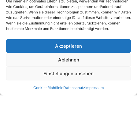
E Service Check Partners
Um ihnen ein optimales Erlebnis zu bieten, verwenden wir Technologien
wie Cookies, um Geräteinformationen zu speichern und/oder darauf
zuzugreifen. Wenn sie dieser Technologien zustimmen, können wir Daten
wie das Surfverhalten oder eindeutige IDs auf dieser Website verarbeiten.
Empfehlungen:
Wenn sie die Zustimmung nicht erteilen oder zurückziehen, können
bestimmte Merkmale und Funktionen beeinträchtigt werden.
E Check Partner Expert
E-Check
Akzeptieren
Top Prüfservice Partners
Top Prüfservice GmbH
Ablehnen
Prüfung DGUV3 GmbH
Sicherheitsprüfungen Partners
Einstellungen ansehen
Sicherheitsprüfungen Expert
Prüfung E-Check Expert
Cookie-Richtlinie
Datenschutz
Impressum
Prüfung elektrischer Anlagen