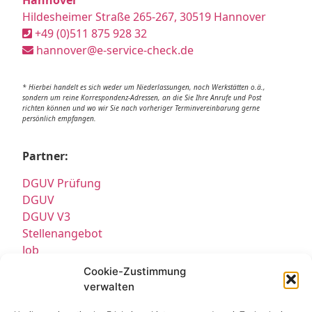
Hildesheimer Straße 265-267, 30519 Hannover
+49 (0)511 875 928 32
hannover@e-service-check.de
* Hierbei handelt es sich weder um Niederlassungen, noch Werkstätten o.ä.,
sondern um reine Korrespondenz-Adressen, an die Sie Ihre Anrufe und Post
richten können und wo wir Sie nach vorheriger Terminvereinbarung gerne
persönlich empfangen.
Partner:
DGUV Prüfung
DGUV
DGUV V3
Stellenangebot
Job
E Service GmbH
Cookie-Zustimmung
E Check GmbH
verwalten
E Service Check Expert