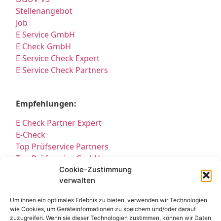
Stellenangebot
Job
E Service GmbH
E Check GmbH
E Service Check Expert
E Service Check Partners
Empfehlungen:
E Check Partner Expert
E-Check
Top Prüfservice Partners
Top Prüfservice GmbH
Prüfung DGUV3 GmbH
Cookie-Zustimmung
verwalten
Sicherheitsprüfungen Partners
Sicherheitsprüfungen Expert
Um ihnen ein optimales Erlebnis zu bieten, verwenden wir Technologien
Prüfung E-Check Expert
wie Cookies, um Geräteinformationen zu speichern und/oder darauf
Prüfung elektrischer Anlagen
zuzugreifen. Wenn sie dieser Technologien zustimmen, können wir Daten