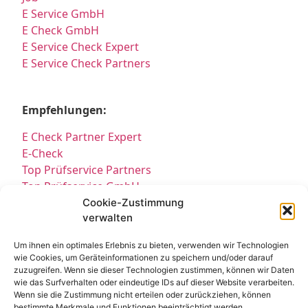
E Service GmbH
E Check GmbH
E Service Check Expert
E Service Check Partners
Empfehlungen:
E Check Partner Expert
E-Check
Top Prüfservice Partners
Top Prüfservice GmbH
Prüfung DGUV3 GmbH
Cookie-Zustimmung
verwalten
Sicherheitsprüfungen Partners
Sicherheitsprüfungen Expert
Um ihnen ein optimales Erlebnis zu bieten, verwenden wir Technologien
Prüfung E-Check Expert
wie Cookies, um Geräteinformationen zu speichern und/oder darauf
Prüfung elektrischer Anlagen
zuzugreifen. Wenn sie dieser Technologien zustimmen, können wir Daten
wie das Surfverhalten oder eindeutige IDs auf dieser Website verarbeiten.
Wenn sie die Zustimmung nicht erteilen oder zurückziehen, können
bestimmte Merkmale und Funktionen beeinträchtigt werden.