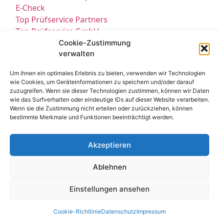
E-Check
Top Prüfservice Partners
Top Prüfservice GmbH
Prüfung DGUV3 GmbH
Cookie-Zustimmung
verwalten
Sicherheitsprüfungen Partners
Sicherheitsprüfungen Expert
Um ihnen ein optimales Erlebnis zu bieten, verwenden wir Technologien
Prüfung E-Check Expert
wie Cookies, um Geräteinformationen zu speichern und/oder darauf
Prüfung elektrischer Anlagen
zuzugreifen. Wenn sie dieser Technologien zustimmen, können wir Daten
wie das Surfverhalten oder eindeutige IDs auf dieser Website verarbeiten.
Wenn sie die Zustimmung nicht erteilen oder zurückziehen, können
bestimmte Merkmale und Funktionen beeinträchtigt werden.
Akzeptieren
Ablehnen
Kontakt
Impressum
Datenschutz
© All Rights Reserved 2025
Einstellungen ansehen
Cookie-Richtlinie
Datenschutz
Impressum