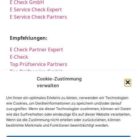
E Check GmbH
E Service Check Expert
E Service Check Partners
Empfehlungen:
E Check Partner Expert
E-Check
Top Prüfservice Partners
Top Prüfservice GmbH
Prüfung DGUV3 GmbH
Cookie-Zustimmung
verwalten
Sicherheitsprüfungen Partners
Sicherheitsprüfungen Expert
Um ihnen ein optimales Erlebnis zu bieten, verwenden wir Technologien
Prüfung E-Check Expert
wie Cookies, um Geräteinformationen zu speichern und/oder darauf
Prüfung elektrischer Anlagen
zuzugreifen. Wenn sie dieser Technologien zustimmen, können wir Daten
wie das Surfverhalten oder eindeutige IDs auf dieser Website verarbeiten.
Wenn sie die Zustimmung nicht erteilen oder zurückziehen, können
bestimmte Merkmale und Funktionen beeinträchtigt werden.