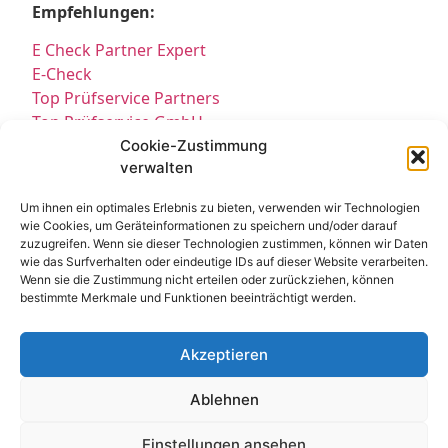
Empfehlungen:
E Check Partner Expert
E-Check
Top Prüfservice Partners
Top Prüfservice GmbH
Prüfung DGUV3 GmbH
Cookie-Zustimmung
verwalten
Sicherheitsprüfungen Partners
Sicherheitsprüfungen Expert
Um ihnen ein optimales Erlebnis zu bieten, verwenden wir Technologien
Prüfung E-Check Expert
wie Cookies, um Geräteinformationen zu speichern und/oder darauf
Prüfung elektrischer Anlagen
zuzugreifen. Wenn sie dieser Technologien zustimmen, können wir Daten
wie das Surfverhalten oder eindeutige IDs auf dieser Website verarbeiten.
Wenn sie die Zustimmung nicht erteilen oder zurückziehen, können
bestimmte Merkmale und Funktionen beeinträchtigt werden.
Akzeptieren
Ablehnen
Kontakt
Impressum
Datenschutz
© All Rights Reserved 2025
Einstellungen ansehen